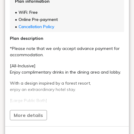
車椅子の貸し出しはありますか?
Q
Reservation
寝具又は洗面具は?備え付けのものは?
Q
再生できるビデオデッキやDVDプレーヤーはありま
Q
すか?
こども用備品はありますか?
Q