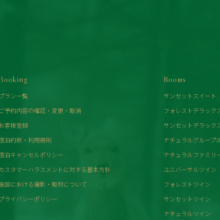
Booking
Rooms
プラン一覧
サンセットスイート
ご予約内容の確認・変更・取消
フォレストデラック
お客様登録
サンセットデラック
宿泊約款・利用規則
ナチュラルグループ
宿泊キャンセルポリシー
ナチュラルファミリ
カスタマーハラスメントに対する基本方針
ユニバーサルツイン
施設における撮影・取材について
フォレストツイン
プライバシーポリシー
サンセットツイン
ナチュラルツイン