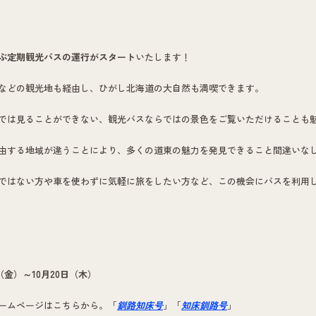
ぶ定期観光バスの運行がスタート
いたします！
などの観光地も経由し、ひがし北海道の大自然も満喫できます。
では見ることができない、観光バスならではの景色をご覧いただけることも
由する地域が違うことにより、多くの道東の魅力を発見できること間違いな
ではない方や車を使わずに気軽に旅をしたい方など、この機会にバスを利用
日（金）～10月20日（木）
ームページはこちらから。「
釧路知床号
」「
知床釧路号
」