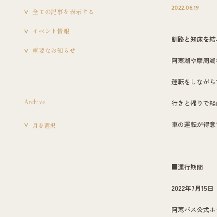
2022.06.19
全ての記事を表示する
イベント情報
釧路と知床を結
重要なお知らせ
阿寒湖や摩周湖
運転をしながら
Archive
行きと帰りで経
車の運転が得意
■運行期間
2022年7月15
阿寒バス公式ホ