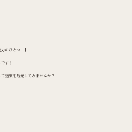
魅力のひとつ…！
しです！
して道東を観光してみませんか？