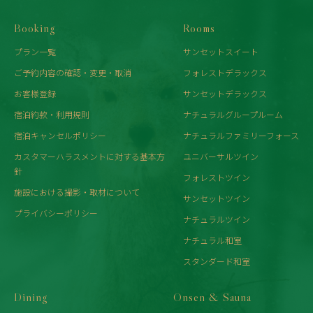
Booking
Rooms
プラン一覧
サンセットスイート
ご予約内容の確認・変更・取消
フォレストデラックス
お客様登録
サンセットデラックス
宿泊約款・利用規則
ナチュラルグループルーム
宿泊キャンセルポリシー
ナチュラルファミリーフォース
カスタマーハラスメントに対する基本方
ユニバーサルツイン
針
フォレストツイン
施設における撮影・取材について
サンセットツイン
プライバシーポリシー
ナチュラルツイン
ナチュラル和室
スタンダード和室
Dining
Onsen & Sauna