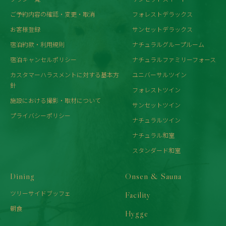
ご予約内容の確認・変更・取消
フォレストデラックス
お客様登録
サンセットデラックス
宿泊約款・利用規則
ナチュラルグループルーム
宿泊キャンセルポリシー
ナチュラルファミリーフォース
カスタマーハラスメントに対する基本方
ユニバーサルツイン
針
フォレストツイン
施設における撮影・取材について
サンセットツイン
プライバシーポリシー
ナチュラルツイン
ナチュラル和室
スタンダード和室
Dining
Onsen & Sauna
ツリーサイドブッフェ
Facility
朝食
Hygge