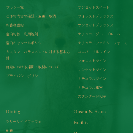
プラン一覧
サンセットスイート
ご予約内容の確認・変更・取消
フォレストデラックス
お客様登録
サンセットデラックス
宿泊約款・利用規則
ナチュラルグループルーム
宿泊キャンセルポリシー
ナチュラルファミリーフォース
カスタマーハラスメントに対する基本方
ユニバーサルツイン
針
フォレストツイン
施設における撮影・取材について
サンセットツイン
プライバシーポリシー
ナチュラルツイン
ナチュラル和室
スタンダード和室
Dining
Onsen & Sauna
ツリーサイドブッフェ
Facility
朝食