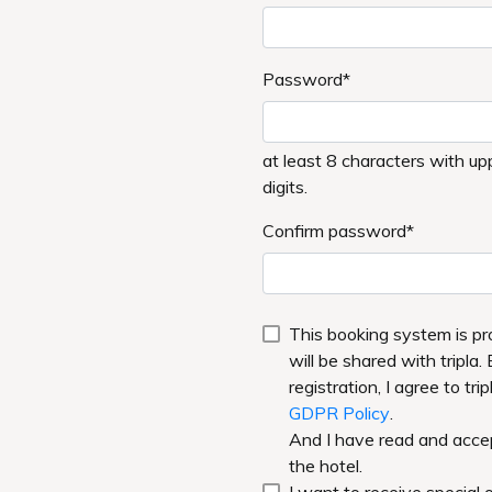
KI知床ナチュラルリゾートをご利用いただき誠にありがとうございます。
点検に伴う停電作業のため、下記の時間帯においてホテルへのお電話が一時
―
実施日時】
（木）12：00～14：00頃まで
―
後は通常通りお電話でのご連絡が可能となります。
、お急ぎのご用件がございましたら事前にお問い合わせのほどお願い致しま
便・ご迷惑をおかけいたしますが、何卒ご理解賜りますようお願い申し上げ